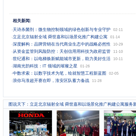
相关新闻:
天诗杀菌剂：微生物控制领域的绿色创新与专业守护
·
02-11
立足北京辐射全域 舜世嘉和以场景化推广构建公寓
·
01-14
深度解构：品牌营销在当代商业生态中的战略必然性
·
10-29
从资金监管到风险防控：天创信用用科技为政府监管
·
11-10
世纪通和：以电梯焕新赋能城市更新，助力美好生活
·
10-11
湖南光韵科技：IT 领域的璀璨之星
·
01-26
中数求索：以数字技术为笔，绘就智慧工程新蓝图
·
02-05
浪你马淮超开赛在即，淮安区队蓄力备战
·
11-28
图说天下
：
立足北京辐射全域 舜世嘉和以场景化推广构建公寓服务