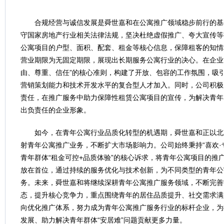
合规经营与诚信发展是舜世嘉和在公寓推广领域稳步前行的基
守国家房地产行业相关法律法规，坚决杜绝虚假推广、夸大宣传等
公寓项目的户型、面积、配套、租金等核心信息，保障租客的知情
营业期限为无固定期限，展现出长期服务公寓行业的决心。在企业
由、尊重、信任”的核心准则，构建了开放、包容的工作氛围，吸
营销策划能力和技术开发水平的复合型人才加入。同时，公司积极
责任，在推广服务中助力保障性租赁公寓项目的宣传，为解决青年
出负责任的企业形象。
如今，在青年公寓行业品质化转型的机遇期，舜世嘉和正以北
射青年公寓推广业务，不断扩大市场影响力。公司始终秉持“喜欢·
青年群体“租金可控+品质体验”的核心诉求，将青年公寓项目的推
放在首位，通过持续的服务优化与技术创新，为不同类型的青年公
务。未来，舜世嘉和将继续深耕青年公寓推广服务领域，不断完善“
态，提升核心竞争力，重点围绕青年的居住品质提升、社交需求满
向优化推广体系，努力成为青年公寓推广服务行业的标杆企业，为
发展、助力解决青年群体“安居难”问题贡献更多力量。