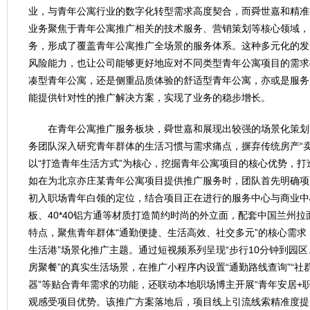
业，与青年公寓行业的数字化转型需求高度契合，而舜世嘉和精准
业务聚焦于青年公寓推广相关的技术服务、营销策划等核心领域，
务，形成了覆盖青年公寓推广全场景的服务体系。这种多元化的发
风险能力，也让公司能够更好地应对不同类型青年公寓项目的需求
凑型青年公寓，还是侧重品质体验的舒适型青年公寓，亦或是服务
能提供针对性的推广解决方案，实现了业务的稳步增长。
在青年公寓推广服务板块，舜世嘉和展现出较强的场景化策划
务团队深入研究青年群体的生活习惯与需求痛点，摒弃传统房产“卖
以“打造青年生活方式”为核心，挖掘青年公寓项目的核心优势，
如在为北京亦庄某青年公寓项目提供推广服务时，团队首先明确项
初入职场青年白领的定位，结合项目正在进行的服务中心与商业中
板、40*40铝方通等材质打造简约时尚的外立面，配套中国兰州
特点，聚焦青年群体“通勤便捷、生活高效、社交多元”的核心需求
生活港”场景化推广主题。通过短视频系列呈现“步行10分钟到园
房聚餐”的真实生活场景，在推广小程序内设置“通勤路线查询”“社
器”等贴合青年需求的功能，还联动本地职场博主开展“青年安居+
观感受项目优势。该推广方案落地后，项目线上引流线索精准度提升6