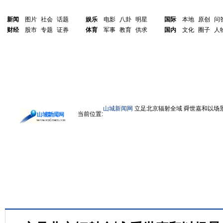
新闻
图片
社会
话题
娱乐
电影
八卦
明星
国际
本地
原创
问
财经
股市
专题
证券
体育
军事
教育
供求
国内
文化
圈子
人
山城新闻网
立足北京辐射全域 舜世嘉和以场
当前位置: