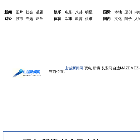
新闻
图片
社会
话题
娱乐
电影
八卦
明星
国际
本地
原创
问
财经
股市
专题
证券
体育
军事
教育
供求
国内
文化
圈子
人
山城新闻网
驭电.新境 长安马自达MAZDA EZ
当前位置: