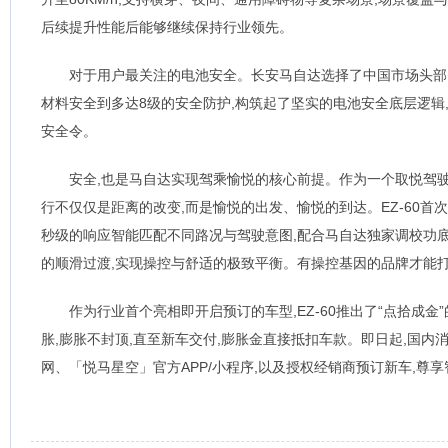
后续提升性能后能够继续保持行业领先。
对于用户最关注的电池安全。长安马自达选择了中国市场头部
材料安全到多达8级的安全防护,构筑起了坚实的电池安全底层逻辑,
安全令。
安全,也是马自达实现驾乘愉悦的核心前提。作为一个取悦驾驶
行不仅仅是距离的改变,而是愉悦的出发、愉悦的到达。EZ-60首
秒级的响应智能匹配不同路况与驾驶意图,配合马自达独家调校功底
的顺滑过渡,实现操控与舒适的极致平衡。有操控基因的品牌才能
作为行业首个亮相即开启预订的车型,EZ-60推出了“点拾成金”
胀,膨胀不封顶,直至新车交付,膨胀金直接抵扣车款。即日起,国内
网、「悦马星空」官方APP/小程序,以及授权经销商预订新车,尊