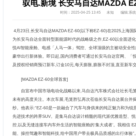
驭电.新境 长安马自达MAZDA E
时间：2025-04-25 13:45
未知
编辑:系
4月23日,长安马自达MAZDA EZ-60(以下称EZ-60)在202
为长安马自达全面转型新能源时代的战略级之作,EZ-60以全面进
悦AI智能座舱、电感「人马一体」驾控、全球顶级的主被动安全性
豪华出行新体验。即日起,国内消费者可通过长安马自达官网、「悦马
及授权经销商预订新车,订金10元,每天膨胀,膨胀不封顶,直至新车
[MAZDA EZ-60全球首发]
自宣布中国市场电动化战略以来,马自达汽车株式会社社长毛
未有的高度关注。本次车展,毛笼胜弘再次莅临长安马自达展台并揭开
纱。他表示:“EZ-60是一款融合了汽车与身俱来的纯正魅力和为
先进技术的跨界SUV。是集马自达设计精髓的现代派优雅造型、
控,以及无缝连接车内车外生活的智能座舱的‘集大成者’。我相信 E
能、操控驾趣和智能科技,给中国用户带去极具品质感的出行体验”