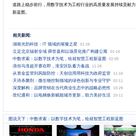
道路上稳步前行，用数字技术为工程行业的高质量发展持续贡献力
新蓝图。
相关新闻:
湖南光韵科技：IT 领域的璀璨之星
·
01-26
立足北京辐射全域 舜世嘉和以场景化推广构建公寓
·
01-14
中数求索：以数字技术为笔，绘就智慧工程新蓝图
·
02-05
浪你马淮超开赛在即，淮安区队蓄力备战
·
11-28
从资金监管到风险防控：天创信用用科技为政府监管
·
11-10
天诗杀菌剂：微生物控制领域的绿色创新与专业守护
·
02-11
深度解构：品牌营销在当代商业生态中的战略必然性
·
10-29
世纪通和：以电梯焕新赋能城市更新，助力美好生活
·
10-11
图说天下
：
中数求索：以数字技术为笔，绘就智慧工程新蓝图