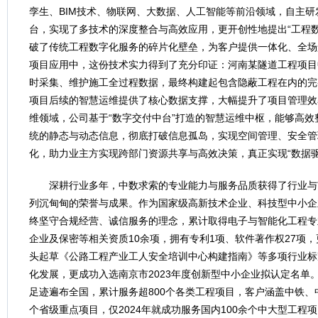
孪生、BIM技术、物联网、大数据、人工智能等前沿领域，自主研发
台，实现了多技术的深度整合与高效应用，更开创性地提出“工程
破了传统工程数字化服务的碎片化壁垒，为客户提供一体化、全场
项目应用中，这份技术实力得到了充分印证：河南某隧道工程项目
时采集、维护施工全过程数据，最终构建起包含隐蔽工程在内的完
项目后续的智慧运维提供了核心数据支撑，大幅提升了项目管理效
维领域，公司基于“数字交付中台”打造的智慧运维中枢，能够高
统的静态与动态信息，彻底打破信息孤岛，实现空间管理、安全管
化，助力业主方实现跨部门资源共享与高效决策，真正实现“数据驱
深耕行业多年，中数求索的专业能力与服务品质获得了行业与
列沉甸甸的荣誉与成果。作为国家级高新技术企业、科技型中小企
终坚守合规经营、诚信服务的理念，累计取得电子与智能化工程专
企业及保密等相关资质10余项，拥有专利1项、软件著作权27项
头起草《公路工程产业工人安全培训中心构建指南》等多项行业标
化发展，更成功入选南京市2023年度创新型中小企业拟认定名单
足迹遍布全国，累计服务超800个各类工程项目，客户涵盖中铁
个省级重点项目，仅2024年就成功服务国内100余个中大型工程