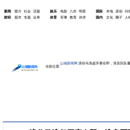
新闻
图片
社会
话题
娱乐
电影
八卦
明星
国际
本地
原创
问
财经
股市
专题
证券
体育
军事
教育
供求
国内
文化
圈子
人
山城新闻网
浪你马淮超开赛在即，淮安区队
当前位置: