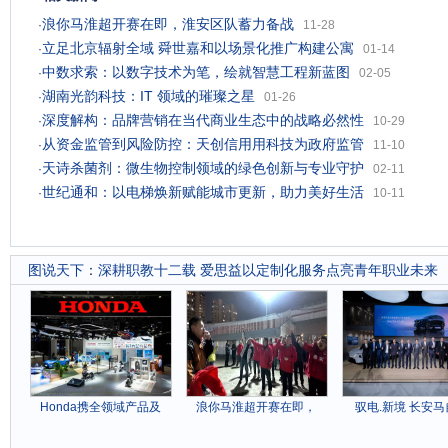
浪你马淮超开赛在即，淮安区队蓄力备战
·
11-28
立足北京辐射全域 舜世嘉和以场景化推广构建公寓
·
01-14
中数求索：以数字技术为笔，绘就智慧工程新蓝图
·
02-05
湖南光韵科技：IT 领域的璀璨之星
·
01-26
深度解构：品牌营销在当代商业生态中的战略必然性
·
10-29
从资金监管到风险防控：天创信用用科技为政府监管
·
11-10
天诗杀菌剂：微生物控制领域的绿色创新与专业守护
·
02-11
世纪通和：以电梯焕新赋能城市更新，助力美好生活
·
10-11
图说天下
：
深耕职教十二载 爱思益以定制化服务点亮青年职业未来
Honda携全领域产品及
浪你马淮超开赛在即，
驭电.新境 长安