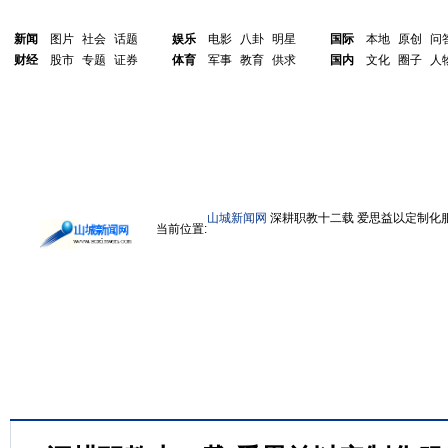
新闻
图片
社会
话题
娱乐
电影
八卦
明星
国际
本地
原创
问
财经
股市
专题
证券
体育
军事
教育
供求
国内
文化
圈子
人
山城新闻网
深耕职教十二载 爱思益以定制化
当前位置: