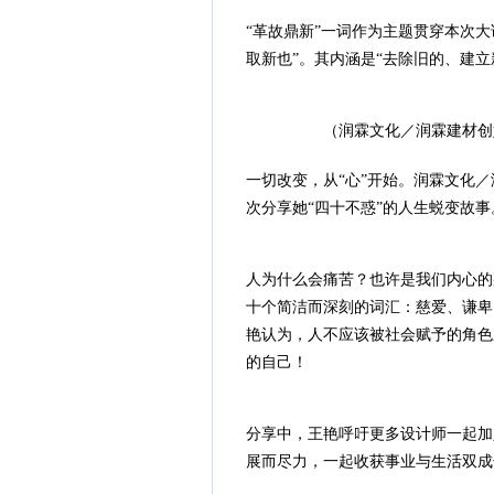
“革故鼎新”一词作为主题贯穿本次
取新也”。其内涵是“去除旧的、建
（润霖文化／润霖建材创
一切改变，从“心”开始。润霖文化
次分享她“四十不惑”的人生蜕变故事
人为什么会痛苦？也许是我们内心的
十个简洁而深刻的词汇：慈爱、谦卑
艳认为，人不应该被社会赋予的角色
的自己！
分享中，王艳呼吁更多设计师一起加
展而尽力，一起收获事业与生活双成