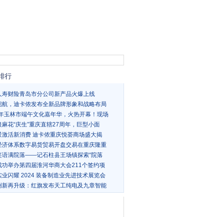
排行
人寿财险青岛市分公司新产品火爆上线
启航，迪卡侬发布全新品牌形象和战略布局
24年玉林市端午文化嘉年华，火热开幕！现场
银麻花“庆生”重庆直辖27周年，巨型小面
景激活新消费 迪卡侬重庆悦荟商场盛大揭
经济体系数字易货贸易开盘交易在重庆隆重
笑语满院落——记石柱县王场镇探索“院落
成功举办第四届淮河华商大会211个签约项
业闪耀 2024 装备制造业先进技术展览会
创新再升级：红旗发布天工纯电及九章智能