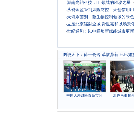
湖南光韵科技：IT 领域的璀璨之星
·
从资金监管到风险防控：天创信用用
·
天诗杀菌剂：微生物控制领域的绿色
·
立足北京辐射全域 舜世嘉和以场景
·
世纪通和：以电梯焕新赋能城市更新
·
图说天下
：
简一瓷砖:革故鼎新,巳巳如意 
中国人寿财险青岛市分
浪你马淮超