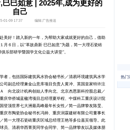
巳巳如意 | 2025年,成为更好的
自己
-01-09 17:37
编辑:广告推送
赴美好！踏入新的一年，为帮助大家成就更好的自己，借助
１月６日，以“革故鼎新·巳巳如意”为题，简一大理石瓷砖
师俱乐部研学暨国学文化公益大讲堂”。
学者，包括国际建筑风水协会秘书长／清易环境建筑风水学
热门
公司副总经理兼金山意库项目负责人黄冲、英国皇家特许注
Ａ 向北设计机构创始人李向北、北京杰恩新科控股总裁／
重庆华侨城蓝楹湾项目总经理夏毕程、中煤科工重庆设计院
国登顶世界七大洲最高峰最年长女性／简一品牌挚友陈旻、
重庆市陶瓷协会秘书长冯帅、重庆润霖建材有限公司董事长
／简一大理石瓷砖重庆区域总经理王艳等多位嘉宾领导。此
球员、清易华西菁英同学会同学、简一品牌挚友以及媒体朋