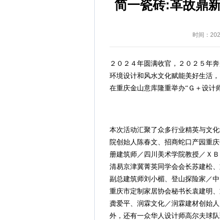
简一瓷砖:革故鼎新,
时间：2025
２０２４年圆满收官，２０２５年奔
环境设计和风水文化赋能美好生活，
在重庆金山意库隆重举办“Ｇ＋设计
本次活动汇聚了众多行业精英与文化
院创始人陈春文、招商蛇口产园重庆
册建筑师／四川美术学院教授／ＸＢ
清易京津冀菁英同学会会长苏建松、
副总建筑师刘小楣、登山探险家／中
重庆市定制家居协会秘书长袁建明、
龚爱平、润霖文化／润霖建材创始人
外，还有一众华人设计师高尔夫球队