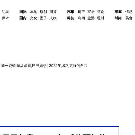
明星
国际
本地
原创
问答
汽车
房产
家居
评论
家庭
情感
供求
国内
文化
圈子
人物
科技
奇闻
旅游
理财
时尚
美食
网
简一瓷砖:革故鼎新,巳巳如意 | 2025年,成为更好的自己