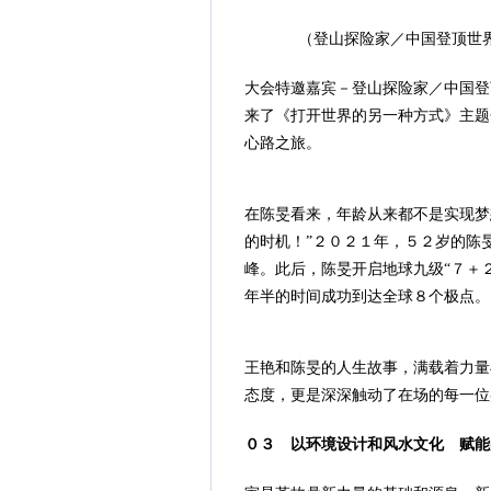
（登山探险家／中国登顶世
大会特邀嘉宾－登山探险家／中国登
来了《打开世界的另一种方式》主题
心路之旅。
在陈旻看来，年龄从来都不是实现梦
的时机！”２０２１年，５２岁的陈
峰。此后，陈旻开启地球九级“７＋
年半的时间成功到达全球８个极点。
王艳和陈旻的人生故事，满载着力量
态度，更是深深触动了在场的每一位
０３ 以环境设计和风水文化 赋能