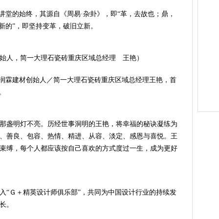
大讲堂的始终，其源自《周易·杂卦》，即“革，去故也；鼎，
立新的”，即坚持变革，破旧立新。
始人，简一大理石瓷砖重庆区域总经理 王艳）
／润霖建材创始人／简一大理石瓷砖重庆区域总经理王艳，首
。
那盏明灯不亮。历经世事洞明的王艳，将幸福的秘诀凝练为
、善良、包容、热情、精进、从容、淡定、感恩与喜悦。王
束缚，每个人都应该按自己喜欢的方式度过一生，成为更好
入“Ｇ＋精英设计师俱乐部”，共同为中国设计行业的持续发
长。